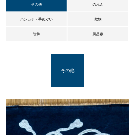
その他
のれん
ハンカチ・手ぬぐい
敷物
装飾
風呂敷
その他