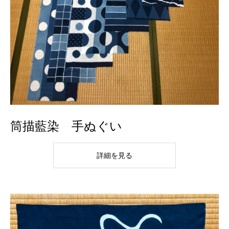
筒描藍染 手ぬぐい
詳細を見る