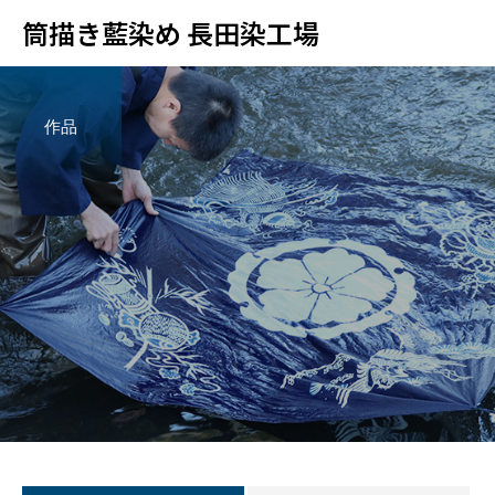
筒描き藍染め 長田染工場
作品