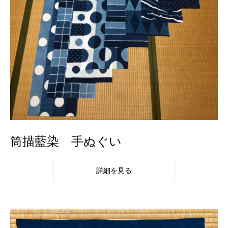
筒描藍染 手ぬぐい
詳細を見る