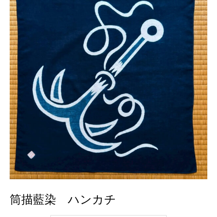
筒描藍染 ハンカチ