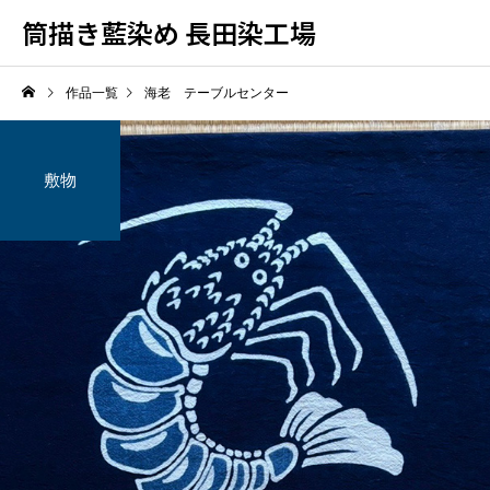
筒描き藍染め 長田染工場
作品一覧
海老 テーブルセンター
敷物