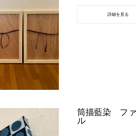
詳細を見る
筒描藍染 フ
ル