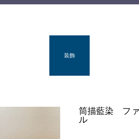
装飾
筒描藍染 フ
ル