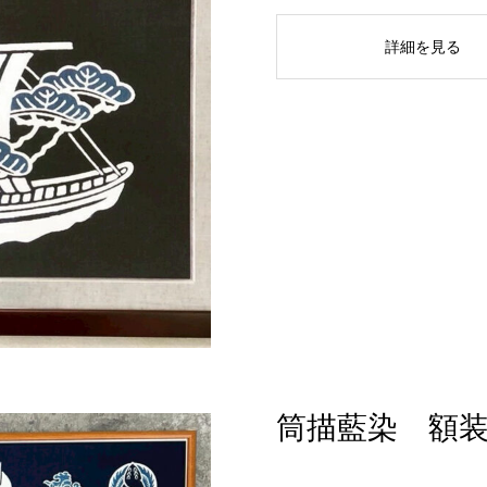
詳細を見る
筒描藍染 額