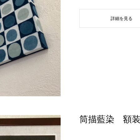
詳細を見る
筒描藍染 額