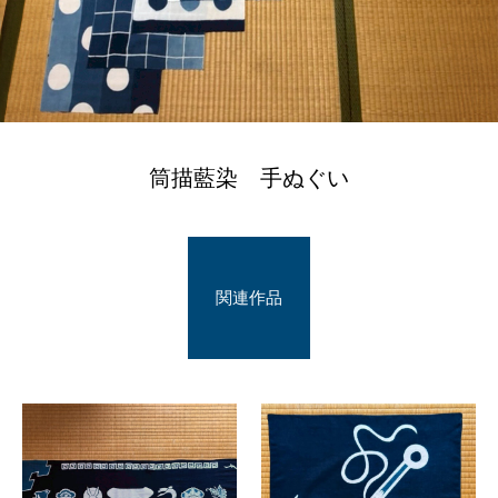
筒描藍染 手ぬぐい
関連作品