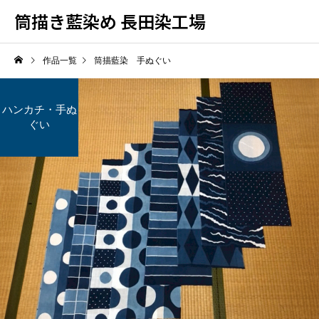
筒描き藍染め 長田染工場
作品一覧
筒描藍染 手ぬぐい
ハンカチ・手ぬ
ぐい