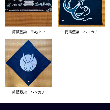
筒描藍染 手ぬぐい
筒描藍染 ハンカチ
筒描藍染 ハンカチ