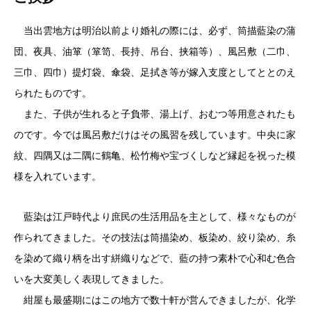
当出雲地方は明治以前より婚礼の際には、必ず、筒描藍染の蒲
団、夜具、油箪（箪笥、長持、吊台、挟箱等）、風呂敷（二巾、
三巾、四巾）提灯袋、傘袋、足拭き等が嫁入支度としてととのえ
られたものです。
また、子供が生れると子負帯、湯上げ、おむつ等用意されたも
のです。今では風呂敷だけはその風習を残しています。中央に家
紋、四隅又は二隅に鶴亀、松竹梅や宝づくしなど縁起を祝った模
様を入れています。
藍染は江戸時代より庶民の生活用品を主として、様々なものが
作られてきました。その技法は筒描染め、板染め、絞り染め、糸
を染めて織り柄を出す絣織りなどで、藍の持つ素朴で心和む色合
いを大変美しく表現してきました。
紺屋も最盛期にはこの地方で数十軒が営んできましたが、化学