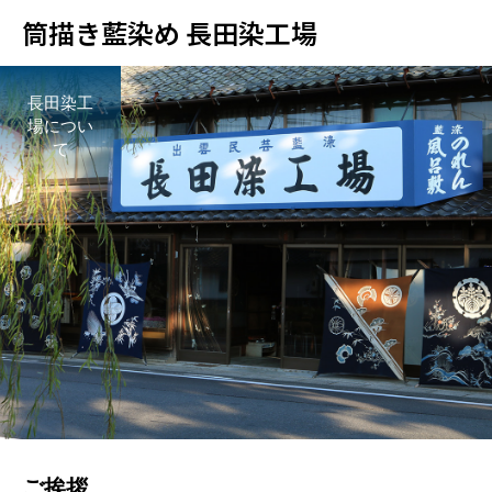
筒描き藍染め 長田染工場
長田染工
場につい
て
ご挨拶