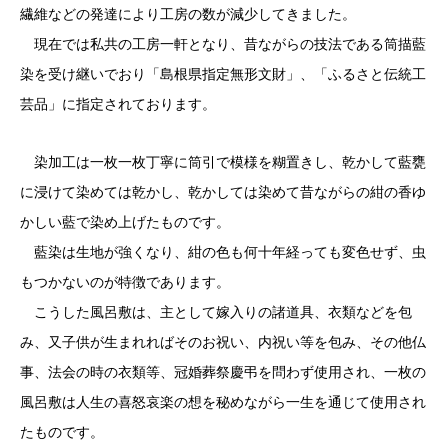
繊維などの発達により工房の数が減少してきました。
現在では私共の工房一軒となり、昔ながらの技法である筒描藍
染を受け継いでおり「島根県指定無形文財」、「ふるさと伝統工
芸品」に指定されております。
染加工は一枚一枚丁寧に筒引で模様を糊置きし、乾かして藍甕
に浸けて染めては乾かし、乾かしては染めて昔ながらの紺の香ゆ
かしい藍で染め上げたものです。
藍染は生地が強くなり、紺の色も何十年経っても変色せず、虫
もつかないのが特徴であります。
こうした風呂敷は、主として嫁入りの諸道具、衣類などを包
み、又子供が生まれればそのお祝い、内祝い等を包み、その他仏
事、法会の時の衣類等、冠婚葬祭慶弔を問わず使用され、一枚の
風呂敷は人生の喜怒哀楽の想を秘めながら一生を通じて使用され
たものです。