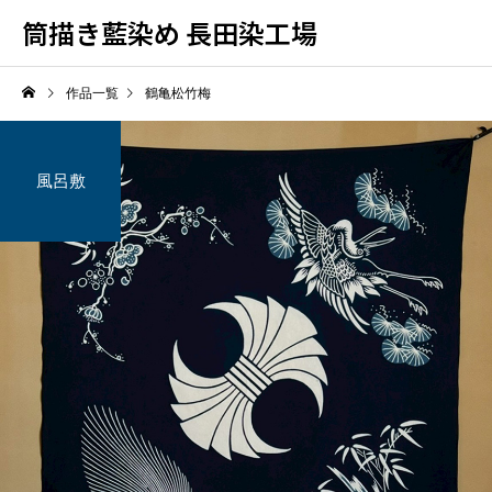
筒描き藍染め 長田染工場
作品一覧
鶴亀松竹梅
風呂敷