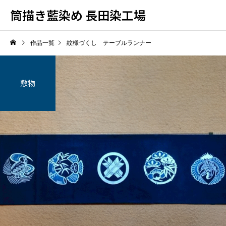
筒描き藍染め 長田染工場
作品一覧
紋様づくし テーブルランナー
敷物