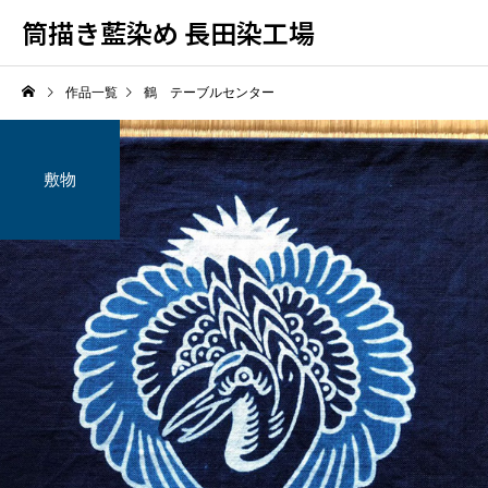
筒描き藍染め 長田染工場
作品一覧
鶴 テーブルセンター
敷物