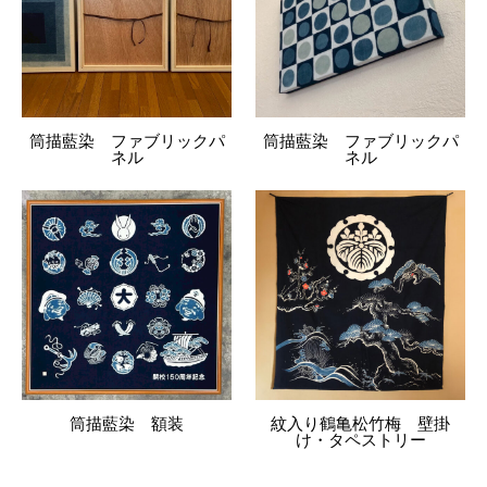
筒描藍染 ファブリックパ
筒描藍染 ファブリックパ
ネル
ネル
筒描藍染 額装
紋入り鶴亀松竹梅 壁掛
け・タペストリー