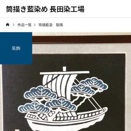
筒描き藍染め 長田染工場
作品一覧
筒描藍染 額装
装飾