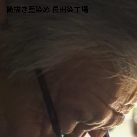
筒描き藍染め 長田染工場