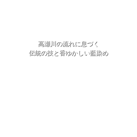
高
瀬
川
の
流
れ
に
息
づ
く
伝
統
の
技
と
香
ゆ
か
し
い
藍
染
め